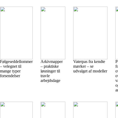
Følgeseddellommer
Arkivmapper
Vaterpas fra kendte
P
– velegnet til
– praktiske
mærker – se
f
mange typer
løsninger til
udvalget af modeller
o
forsendelser
travle
o
arbejdsdage
v
o
a