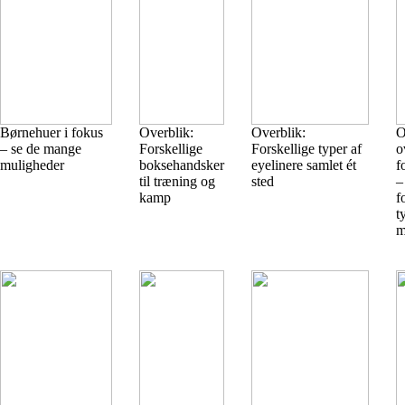
Børnehuer i fokus
Overblik:
Overblik:
O
– se de mange
Forskellige
Forskellige typer af
o
muligheder
boksehandsker
eyelinere samlet ét
f
til træning og
sted
–
kamp
f
t
m