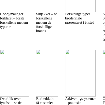
Hobbymalinger
Skijakker – se
Forskellige typer
S
forklaret – forstå
forskellene
broderinåle
S
forskellene mellem
mellem de
præsenteret i ét sted
p
typerne
forskellige
i
brands
A
i
f
Overblik over
Barberblade –
Arkiveringssystemer
O
lynlåse – se de
få et samlet
– praktiske
F