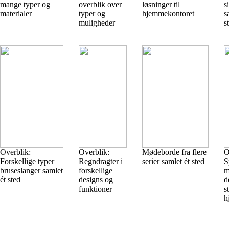
mange typer og
overblik over
løsninger til
s
materialer
typer og
hjemmekontoret
s
muligheder
s
Overblik:
Overblik:
Mødeborde fra flere
O
Forskellige typer
Regndragter i
serier samlet ét sted
S
bruseslanger samlet
forskellige
m
ét sted
designs og
d
funktioner
s
h