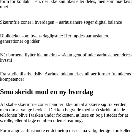
form for kontakt – en, der ikke kan likes eller deles, men som mærkes i
nuet.
Skærmfrie zoner i hverdagen – aarhusianere søger digital balance
Biblioteket som byens dagligstue: Her mødes aarhusianere,
generationer og idéer
Når børnene flytter hjemmefra – sådan genopfinder aarhusianere deres
livsstil
Fra studie til arbejdsliv: Aarhus’ uddannelsesmiljøer former fremtidens
kompetencer
Små skridt mod en ny hverdag
At skabe skærmfrie zoner handler ikke om at afskære sig fra verden,
men om at vælge bevidst. Det kan begynde med små skridt: at lade
telefonen blive i tasken under frokosten, at læse en bog i stedet for at
scrolle, eller at tage en aften uden streaming.
For mange aarhusianere er det netop disse små valg, der gør forskellen