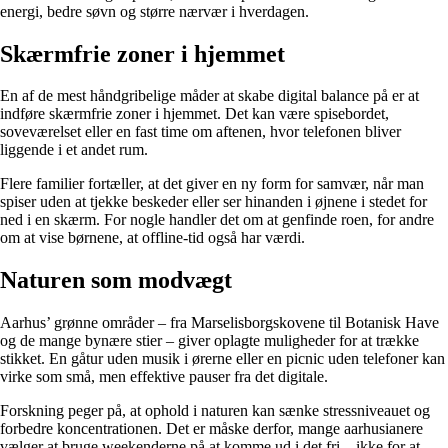
energi, bedre søvn og større nærvær i hverdagen.
Skærmfrie zoner i hjemmet
En af de mest håndgribelige måder at skabe digital balance på er at
indføre skærmfrie zoner i hjemmet. Det kan være spisebordet,
soveværelset eller en fast time om aftenen, hvor telefonen bliver
liggende i et andet rum.
Flere familier fortæller, at det giver en ny form for samvær, når man
spiser uden at tjekke beskeder eller ser hinanden i øjnene i stedet for
ned i en skærm. For nogle handler det om at genfinde roen, for andre
om at vise børnene, at offline-tid også har værdi.
Naturen som modvægt
Aarhus’ grønne områder – fra Marselisborgskovene til Botanisk Have
og de mange bynære stier – giver oplagte muligheder for at trække
stikket. En gåtur uden musik i ørerne eller en picnic uden telefoner kan
virke som små, men effektive pauser fra det digitale.
Forskning peger på, at ophold i naturen kan sænke stressniveauet og
forbedre koncentrationen. Det er måske derfor, mange aarhusianere
vælger at bruge weekenderne på at komme ud i det fri – ikke for at