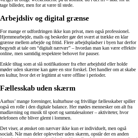
tage billeder, men for at være til stede.
Arbejdsliv og digital grænse
For mange er udfordringen ikke kun privat, men også professionel.
Hjemmearbejde, mails og beskeder gør det svært at trække en klar
grænse mellem arbejde og fritid. Flere arbejdspladser i byen har derfor
begyndt at tale om “digitalt nærvær” – hvordan man kan være effektiv
online, men samtidig respektere behovet for pauser.
Enkle tiltag som at slå notifikationer fra efter arbejdstid eller holde
møder uden skærme kan gøre en stor forskel. Det handler om at skabe
en kultur, hvor det er legitimt at være offline i perioder.
Fællesskab uden skærm
Aarhus’ mange foreninger, kulturhuse og frivillige fællesskaber spiller
også en rolle i den digitale balance. Her mødes mennesker om alt fra
madlavning og musik til sport og samtalesaloner – aktiviteter, hvor
telefonen ofte bliver glemt i lommen.
Det viser, at ønsket om nærvær ikke kun er individuelt, men også
socialt. Når man deler oplevelser uden skærm, opstår der en anden