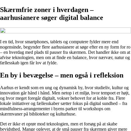
Skærmfrie zoner i hverdagen –
aarhusianere søger digital balance
I en tid, hvor smartphones, tablets og computere fylder mere end
nogensinde, begynder flere aarhusianere at søge efter en ny form for ro
– en hverdag med plads til pauser fra skærmen. Det handler ikke om at
afvise teknologien, men om at finde en balance, hvor nærvær, natur og
fællesskab igen får lov at fylde.
En by i bevægelse – men også i refleksion
Aarhus er kendt som en ung og dynamisk by, hvor studieliv, kultur og
innovation går hånd i hånd. Men netop i et miljø, hvor tempoet er højt,
og hvor meget foregår digitalt, vokser behovet for at koble fra. Flere
lokale initiativer og fællesskaber sætter fokus på digital sundhed – fra
mindfulness-arrangementer i byens parker til workshops om
skærmvaner på biblioteker og kulturhuse.
Det er ikke et oprør mod teknologien, men et forsøg på at skabe
bevidsthed. Mange oplever, at de små pauser fra skærmen giver mere